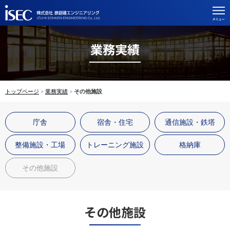
業務実績
トップページ
業務実績
その他施設
庁舎
宿舎・住宅
通信施設・鉄塔
整備施設・工場
トレーニング施設
格納庫
その他施設
その他施設