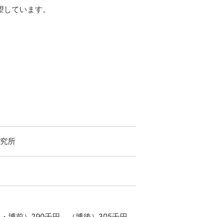
望しています。
究所
・博前）290千円、（博後）305千円