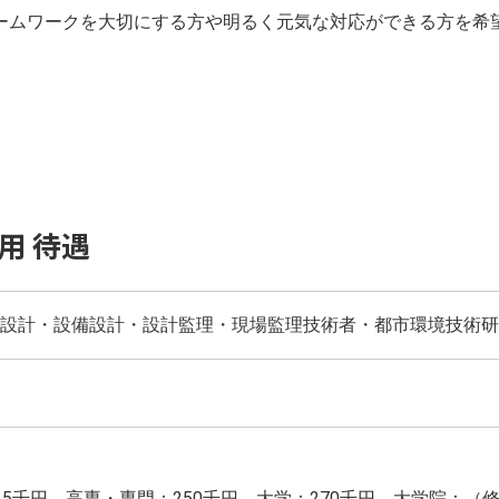
ームワークを大切にする方や明るく元気な対応ができる方を希
用 待遇
設計・設備設計・設計監理・現場監理技術者・都市環境技術研
35千円、高専・専門：250千円、大学：270千円、大学院：（修